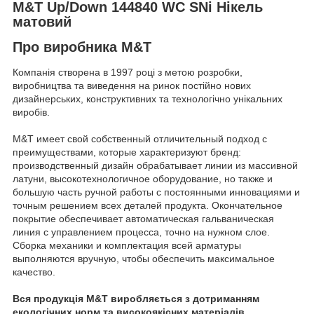
M&T Up/Down 144840 WC SNi Нікель
матовий
Про виробника M&T
Компанія створена в 1997 році з метою розробки,
виробництва та виведення на ринок постійно нових
дизайнерських, конструктивних та технологічно унікальних
виробів.
M&T имеет свой собственный отличительный подход с
преимуществами, которые характеризуют бренд:
производственный дизайн обрабатывает линии из массивной
латуни, высокотехнологичное оборудование, но также и
большую часть ручной работы с постоянными инновациями и
точным решением всех деталей продукта. Окончательное
покрытие обеспечивает автоматическая гальваническая
линия с управлением процесса, точно на нужном слое.
Сборка механики и комплектация всей арматуры
выполняются вручную, чтобы обеспечить максимальное
качество.
Вся продукція M&T виробляється з дотриманням
екологічних норм та високоякісних матеріалів