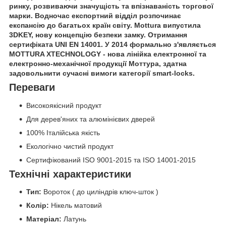
ринку, розвиваючи значущість та впізнаваність торгової
марки. Водночас експортний відділ розпочинає
експансію до багатьох країн світу. Mottura випустила
3DKEY, нову концепцію безпеки замку. Отримання
сертифіката UNI EN 14001. У 2014 формально з'являється
MOTTURA XTECHNOLOGY - нова лінійка електронної та
електронно-механічної продукції Моттура, здатна
задовольнити сучасні вимоги категорії smart-locks.
Переваги
Високоякісний продукт
Для дерев'яних та алюмінієвих дверей
100% Італійська якість
Екологічно чистий продукт
Сертифікований ISO 9001-2015 та ISO 14001-2015
Технічні характеристики
Тип:
Вороток ( до циліндрів ключ-шток )
Колір:
Нікель матовий
Матеріал:
Латунь