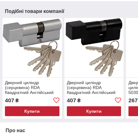
Подібні товари компанії
Дверний циліндр
Дверний циліндр
Двер
(серцевина) RDA
(серцевина) RDA
цилі
Квадратний Англійський
Квадратний Англійський
503
30*38мм поворотник/ключ
35*35мм поворотник/ключ
полі
407
407
267
₴
₴
Хром матовий
Чорний матовий
Купити
Купити
Про нас