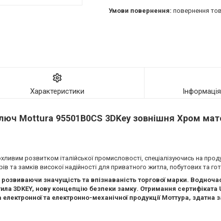
повернення тов
Характеристики
Інформаці
ключ Mottura 95501B0CS 3DKey зовнішня Хром ма
урхливим розвитком італійської промисловості, спеціалізуючись на прод
в та замків високої надійності для приватного житла, побутових та гот
, розвиваючи значущість та впізнаваність торгової марки. Водноча
тила 3DKEY, нову концепцію безпеки замку. Отримання сертифіката UN
електронної та електронно-механічної продукції Моттура, здатна 