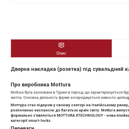
Опис
Дверна накладка (розетка) під сувальдний 
Про виробника Mottura
Mottura була заснована в Турині в період, що характеризується б
житла. Основна діяльність фірми зосереджується навколо циліндрі
Моттура стає лідером у своєму секторі на італійському ринку
розпочинає експансію до багатьох країн світу. Mottura випус
формально з'являється MOTTURA XTECHNOLOGY - нова лінійка 
категорії smart-locks.
Переваги