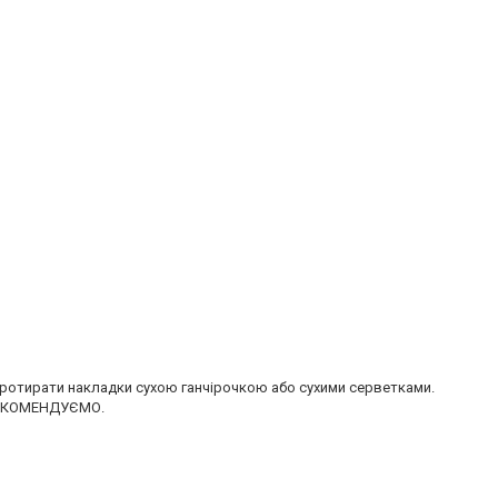
отирати накладки сухою ганчірочкою або сухими серветками.
Е РЕКОМЕНДУЄМО.