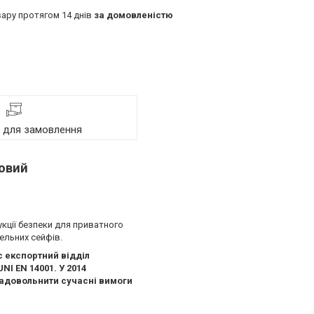
ару протягом 14 днів
за домовленістю
я для замовлення
товий
укції безпеки для приватного
ельних сейфів.
с експортний відділ
I EN 14001. У 2014
задовольнити сучасні вимоги