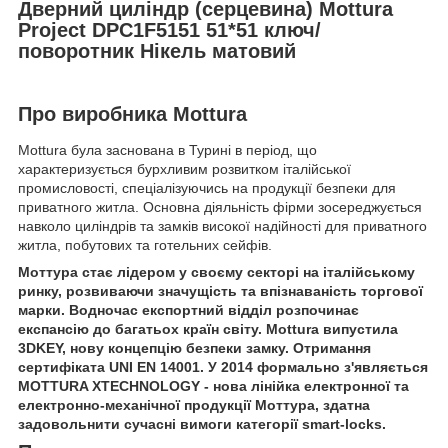
Дверний циліндр (серцевина) Mottura
Project DPC1F5151 51*51 ключ/
поворотник Нікель матовий
Про виробника Mottura
Mottura була заснована в Турині в період, що
характеризується бурхливим розвитком італійської
промисловості, спеціалізуючись на продукції безпеки для
приватного житла. Основна діяльність фірми зосереджується
навколо циліндрів та замків високої надійності для приватного
житла, побутових та готельних сейфів.
Моттура стає лідером у своєму секторі на італійському
ринку, розвиваючи значущість та впізнаваність торгової
марки. Водночас експортний відділ розпочинає
експансію до багатьох країн світу. Mottura випустила
3DKEY, нову концепцію безпеки замку. Отримання
сертифіката UNI EN 14001. У 2014 формально з'являється
MOTTURA XTECHNOLOGY - нова лінійка електронної та
електронно-механічної продукції Моттура, здатна
задовольнити сучасні вимоги категорії smart-locks.