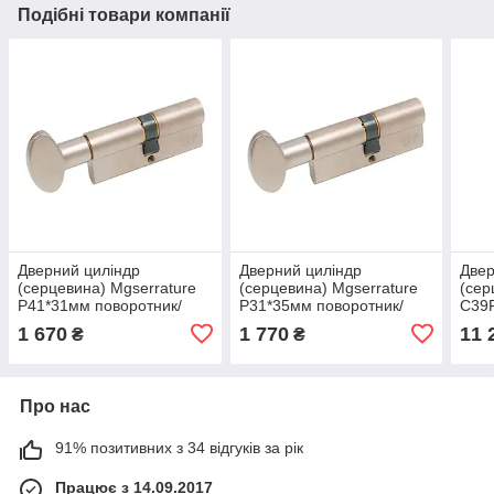
Подібні товари компанії
Дверний циліндр
Дверний циліндр
Двер
(серцевина) Mgserrature
(серцевина) Mgserrature
(сер
P41*31мм поворотник/
P31*35мм поворотник/
C39
ключ Нікель матовий
ключ Нікель матовий
ключ
1 670
1 770
11 
₴
₴
Про нас
91% позитивних з 34 відгуків за рік
Працює з 14.09.2017