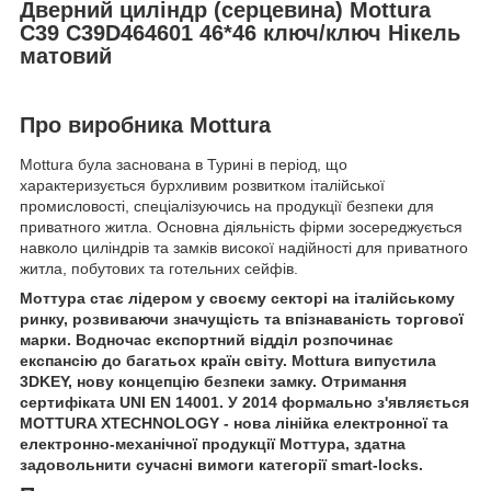
Дверний циліндр (серцевина) Mottura
C39 C39D464601 46*46 ключ/ключ Нікель
матовий
Про виробника Mottura
Mottura була заснована в Турині в період, що
характеризується бурхливим розвитком італійської
промисловості, спеціалізуючись на продукції безпеки для
приватного житла. Основна діяльність фірми зосереджується
навколо циліндрів та замків високої надійності для приватного
житла, побутових та готельних сейфів.
Моттура стає лідером у своєму секторі на італійському
ринку, розвиваючи значущість та впізнаваність торгової
марки. Водночас експортний відділ розпочинає
експансію до багатьох країн світу. Mottura випустила
3DKEY, нову концепцію безпеки замку. Отримання
сертифіката UNI EN 14001. У 2014 формально з'являється
MOTTURA XTECHNOLOGY - нова лінійка електронної та
електронно-механічної продукції Моттура, здатна
задовольнити сучасні вимоги категорії smart-locks.