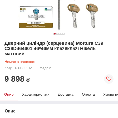
Дверний циліндр (серцевина) Mottura C39
C39D464601 46*46мм ключ/ключ Нікель
матовий
Немає в наявності
Код: 16.0030.02
Роздріб
9 898
₴
Опис
Характеристики
Доставка
Оплата
Умови п
Опис