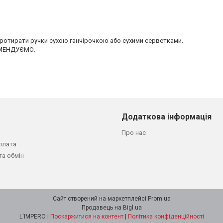
отирати ручки сухою ганчірочкою або сухими серветками.
КОМЕНДУЄМО.
Додаткова інформація
Про нас
плата
та обмін
Сайт створений на маркетплейсі
Prom.ua
Продавець на Bigl.ua
L'IMPERO |
Поскаржитися на контент
|
Політика конфіденційності