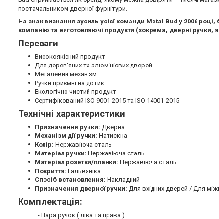
постачальником дверної фурнітури.
На знак визнання зусиль усієї команди Metal Bud у 2006 році
компанію та виготовляючі продукти (зокрема, дверні ручки, я
Переваги
Високоякісний продукт
Для дерев'яних та алюмінієвих дверей
Металевий механізм
Ручки приємні на дотик
Екологічно чистий продукт
Сертифікований ISO 9001-2015 та ISO 14001-2015
Технічні характеристики
Призначення ручки:
Дверна
Механізм дії ручки:
Натискна
Колір:
Нержавіюча сталь
Матеріал ручки:
Нержавіюча сталь
Матеріал розетки/планки:
Нержавіюча сталь
Покриття:
Гальваніка
Спосіб встановлення:
Накладний
Призначення дверної ручки:
Для вхідних дверей / Для між
Комплектація:
- Пара ручок ( ліва та права )