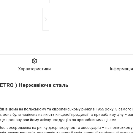
Характеристики
Інформаці
METRO ) Нержавіюча сталь
в відома на польському та європейському ринку з 1965 року. З самого п
вона була націлена на якість кінцевої продукції та привабливу ціну – з
сце, пропонуючи йому якісну продукцію за привабливими цінами.
Bud зосереджена на ринку дверних ручок та аксесуарів – на польському
нів, супермаркетів, оптовиків та виробників дверної та віконної столяр