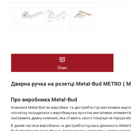
Опис
Дверна ручка на розетці Metal-Bud METRO ( 
Про виробника Metal-Bud
Компанія Metal-Bud як виробник та дистриб'ютор металевих виробі
спочатку складалася з виробництва простих металевих елементів, 
заслужила думку компанії, яка ставить свого покупця на перше мі
В даний час вся виробнича та дистриб'юторська діяльність Metal-
Bud сприймається як бренд, якому можна довіряти – тисячі магази