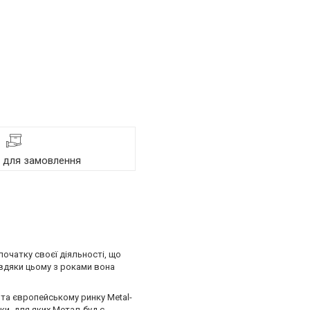
я для замовлення
очатку своєї діяльності, що
авдяки цьому з роками вона
 та європейському ринку Metal-
ки, для яких Метал-буд є