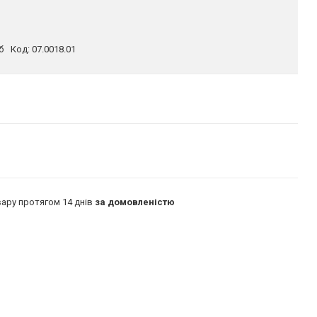
б
Код:
07.0018.01
ару протягом 14 днів
за домовленістю