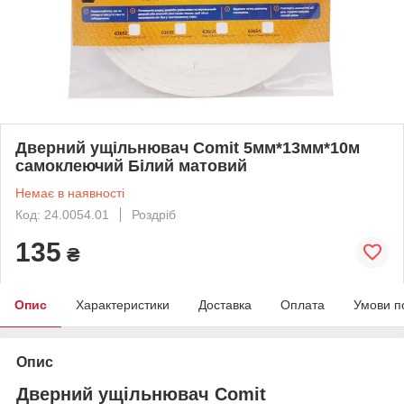
Дверний ущільнювач Comit 5мм*13мм*10м
самоклеючий Білий матовий
Немає в наявності
Код: 24.0054.01
Роздріб
135
₴
Опис
Характеристики
Доставка
Оплата
Умови п
Опис
Дверний ущільнювач Comit