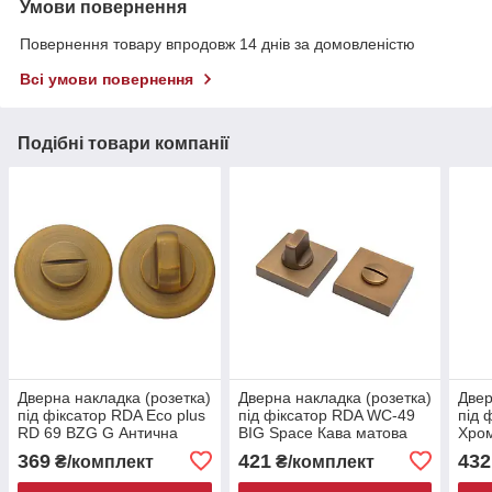
Умови повернення
Повернення товару впродовж 14 днів за домовленістю
Всі умови повернення
Подібні товари компанії
Дверна накладка (розетка)
Дверна накладка (розетка)
Двер
під фіксатор RDA Eco plus
під фіксатор RDA WC-49
під 
RD 69 BZG G Антична
BIG Space Кава матова
Хром
латунь
369
421
432
₴/комплект
₴/комплект