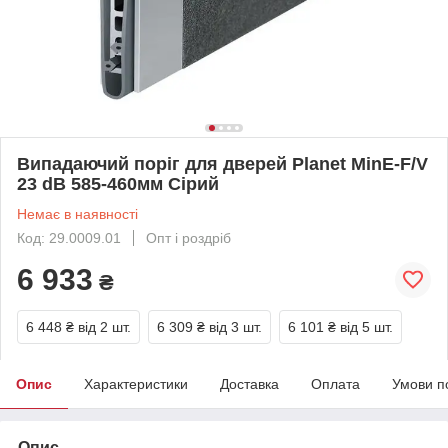
Випадаючий поріг для дверей Planet MinE-F/V
23 dB 585-460мм Сірий
Немає в наявності
Код: 29.0009.01
Опт і роздріб
6 933
₴
6 448 ₴
від 2 шт.
6 309 ₴
від 3 шт.
6 101 ₴
від 5 шт.
Опис
Характеристики
Доставка
Оплата
Умови п
Опис