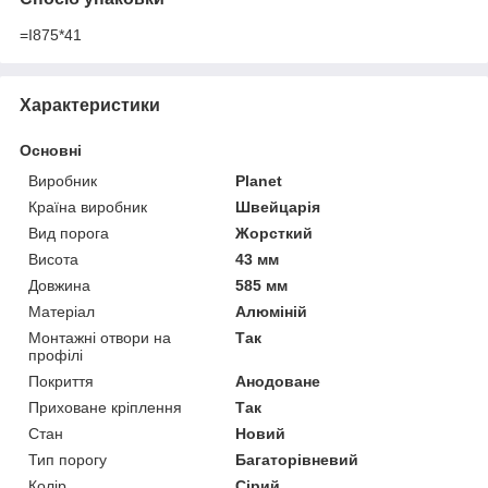
=I875*41
Характеристики
Основні
Виробник
Planet
Країна виробник
Швейцарія
Вид порога
Жорсткий
Висота
43 мм
Довжина
585 мм
Матеріал
Алюміній
Монтажні отвори на
Так
профілі
Покриття
Анодоване
Приховане кріплення
Так
Стан
Новий
Тип порогу
Багаторівневий
Колір
Сірий