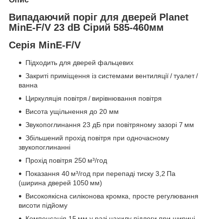
Випадаючий поріг для дверей Planet
MinE-F/V 23 dB Сірий 585-460мм
Серія MinE-F/V
Підходить для дверей фальцевих
Закриті приміщення із системами вентиляції / туалет /
ванна
Циркуляція повітря / вирівнювання повітря
Висота ущільнення до 20 мм
Звукопоглинання 23 дБ при повітряному зазорі 7 мм
Збільшений прохід повітря при одночасному
звукопоглинанні
Прохід повітря 250 м³/год
Показання 40 м³/год при перепаді тиску 3,2 Па
(ширина дверей 1050 мм)
Високоякісна силіконова кромка, просте регулювання
висоти підйому
Компенсація 15 мм у разі нахилу підлоги при ширині