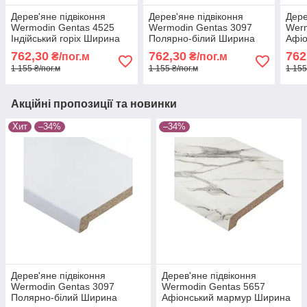
Дерев'яне підвіконня
Дерев'яне підвіконня
Дере
Wermodin Gentas 4525
Wermodin Gentas 3097
Werm
Індійський горіх Ширина
Полярно-білий Ширина
Афі
100мм
100мм
Шир
762,30
762,30
762
₴/пог.м
₴/пог.м
1 155 ₴/пог.м
1 155 ₴/пог.м
1 155
Акційні пропозиції та новинки
Хит
–34%
–34%
Дерев'яне підвіконня
Дерев'яне підвіконня
Wermodin Gentas 3097
Wermodin Gentas 5657
Полярно-білий Ширина
Афіонський мармур Ширина