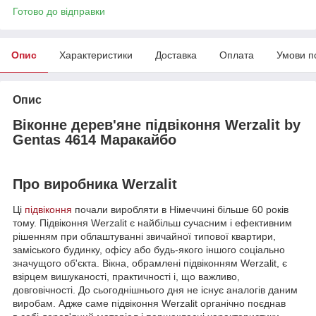
Готово до відправки
Опис
Характеристики
Доставка
Оплата
Умови п
Опис
Віконне дерев'яне підвіконня Werzalit by
Gentas 4614 Маракайбо
Про виробника Werzalit
Ці
підвіконня
почали виробляти в Німеччині більше 60 років
тому. Підвіконня Werzalit є найбільш сучасним і ефективним
рішенням при облаштуванні звичайної типової квартири,
заміського будинку, офісу або будь-якого іншого соціально
значущого об'єкта. Вікна, обрамлені підвіконням Werzalit, є
взірцем вишуканості, практичності і, що важливо,
довговічності. До сьогоднішнього дня не існує аналогів даним
виробам. Адже саме підвіконня Werzalit органічно поєднав