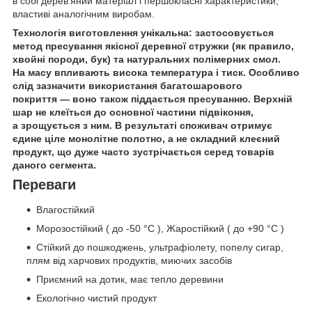
в собі дерев'яний матеріал і першокласні характеристики,
властиві аналогічним виробам.
Технологія виготовлення унікальна: застосовується
метод пресування якісної деревної стружки (як правило,
хвойні породи, бук) та натуральних полімерних смол.
На масу впливають висока температура і тиск. Особливо
слід зазначити використання багатошарового
покриття — воно також піддається пресуванню. Верхній
шар не клеїться до основної частини підвіконня,
а зрощується з ним. В результаті споживач отримує
єдине ціле монолітне полотно, а не складний клеєний
продукт, що дуже часто зустрічається серед товарів
даного сегмента.
Переваги
Влагостійкий
Морозостійкий ( до -50 °С ), Жаростійкий ( до +90 °С )
Стійкий до пошкоджень, ультрафіолету, попелу сигар,
плям від харчових продуктів, миючих засобів
Приємний на дотик, має тепло деревини
Екологічно чистий продукт