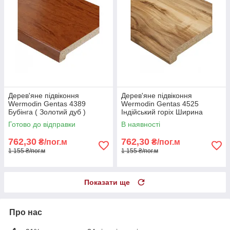
Дерев'яне підвіконня
Дерев'яне підвіконня
Wermodin Gentas 4389
Wermodin Gentas 4525
Бубінга ( Золотий дуб )
Індійський горіх Ширина
Ширина 100мм
100мм
Готово до відправки
В наявності
762,30
762,30
₴/пог.м
₴/пог.м
1 155 ₴/пог.м
1 155 ₴/пог.м
Показати ще
Про нас