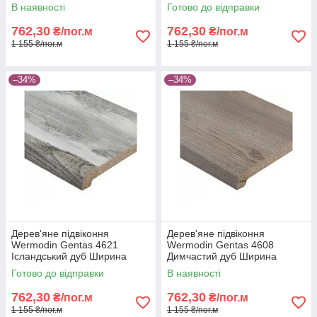
100мм
100мм
В наявності
Готово до відправки
762,30
762,30
₴/пог.м
₴/пог.м
1 155 ₴/пог.м
1 155 ₴/пог.м
–34%
–34%
Дерев'яне підвіконня
Дерев'яне підвіконня
Wermodin Gentas 4621
Wermodin Gentas 4608
Ісландський дуб Ширина
Димчастий дуб Ширина
100мм
100мм
Готово до відправки
В наявності
762,30
762,30
₴/пог.м
₴/пог.м
1 155 ₴/пог.м
1 155 ₴/пог.м