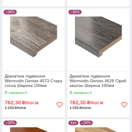
–34%
–34%
Дерев'яне підвіконня
Дерев'яне підвіконня
Wermodin Gentas 4573 Стара
Wermodin Gentas 4628 Сірий
сосна Ширина 100мм
каштан Ширина 100мм
В наявності
В наявності
762,30
762,30
₴/пог.м
₴/пог.м
1 155 ₴/пог.м
1 155 ₴/пог.м
–34%
Хит
–34%