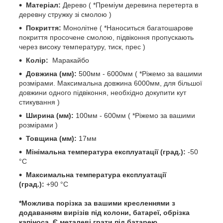
Матеріал:
Дерево ( *Преміум деревина перетерта в
деревну стружку зі смолою )
Покриття:
Монолітне ( *Наноситься багатошарове
покриття просочене смолою, підвіконня пропускають
через високу температуру, тиск, прес )
Колір:
Маракайбо
Довжина (мм):
500мм - 6000мм ( *Ріжемо за вашими
розмірами. Максимальна довжина 6000мм, для більшої
довжини одного підвіконня, необхідно докупити кут
стикування )
Ширина (мм):
100мм - 600мм ( *Ріжемо за вашими
розмірами )
Товщина (мм):
17мм
Мінімальна температура експлуатації (град.):
-50
°С
Максимальна температура експлуатації
(град.):
+90 °С
*Можлива порізка за вашими кресленнями з
додаванням вирізів під колони, батареї, обрізка
капіноса. Є металеві грати під батарею.