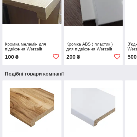
Кромка меламін для
Кромка ABS ( пластик )
З'єд
підвіконня Werzalit
для підвіконня Werzalit
Werz
100
200
500
₴
₴
Подібні товари компанії