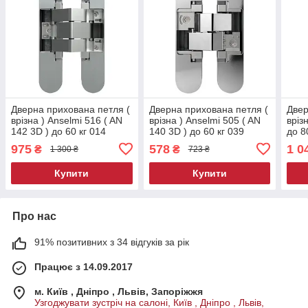
Дверна прихована петля (
Дверна прихована петля (
Двер
врізна ) Anselmi 516 ( AN
врізна ) Anselmi 505 ( AN
вріз
142 3D ) до 60 кг 014
140 3D ) до 60 кг 039
до 8
Хром матовий
Хром полірований
мат
975
578
1 0
₴
₴
1 300 ₴
723 ₴
Купити
Купити
Про нас
91% позитивних з 34 відгуків за рік
Працює з 14.09.2017
м. Київ , Дніпро , Львів, Запоріжжя
Узгоджувати зустріч на салоні, Київ , Дніпро , Львів,