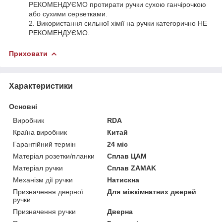
РЕКОМЕНДУЄМО протирати ручки сухою ганчірочкою
або сухими серветками.
2. Використання сильної хімії на ручки категорично НЕ
РЕКОМЕНДУЄМО.
Приховати
Характеристики
Основні
Виробник
RDA
Країна виробник
Китай
Гарантійний термін
24 міс
Матеріал розетки/планки
Сплав ЦАМ
Матеріал ручки
Сплав ZAMAK
Механізм дії ручки
Натискна
Призначення дверної
Для міжкімнатних дверей
ручки
Призначення ручки
Дверна