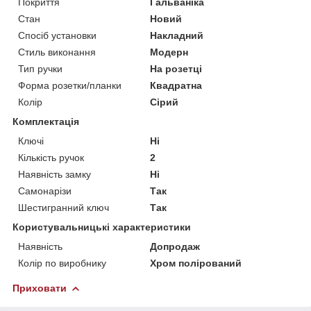
Покриття
Гальваніка
Стан
Новий
Спосіб установки
Накладний
Стиль виконання
Модерн
Тип ручки
На розетці
Форма розетки/планки
Квадратна
Колір
Сірий
Комплектація
Ключі
Ні
Кількість ручок
2
Наявність замку
Ні
Самонарізи
Так
Шестигранний ключ
Так
Користувальницькі характеристики
Наявність
Допродаж
Колір по виробнику
Хром полірований
Приховати