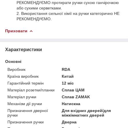
РЕКОМЕНДУЄМО протирати ручки сухою ганчірочкою
або сухими серветками.
2. Використання сильної хімії на ручки категорично НЕ
РЕКОМЕНДУЄМО.
Приховати
Характеристики
Основні
Виробник
RDA
Країна виробник
Китай
Гарантійний термін
12 міс
Матеріал розетки/планки
Сплав ЦАМ
Матеріал ручки
Сплав ZAMAK
Механізм дії ручки
Натискна
Призначення дверної
Для вхідних дверей/для
ручки
міжкімнатних дверей
Призначення ручки
Дверна