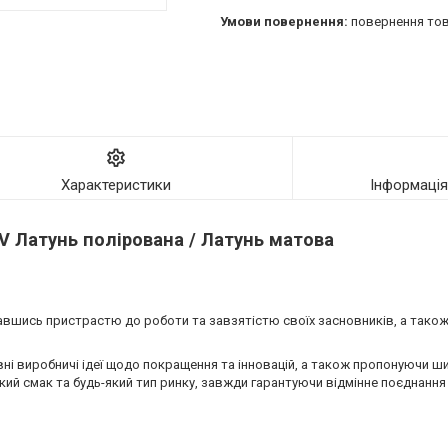
повернення тов
Характеристики
Інформаці
V Латунь полірована / Латунь матова
авшись пристрастю до роботи та завзятістю своїх засновників, а також
ні виробничі ідеї щодо покращення та інновацій, а також пропонуючи ш
ий смак та будь-який тип ринку, завжди гарантуючи відмінне поєднання я