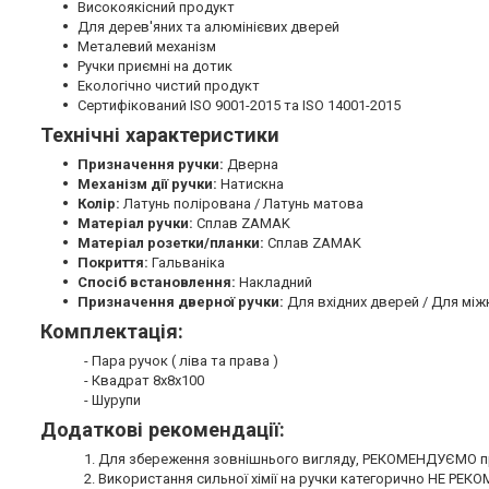
Високоякісний продукт
Для дерев'яних та алюмінієвих дверей
Металевий механізм
Ручки приємні на дотик
Екологічно чистий продукт
Сертифікований ISO 9001-2015 та ISO 14001-2015
Технічні характеристики
Призначення ручки:
Дверна
Механізм дії ручки:
Натискна
Колір:
Латунь полірована / Латунь матова
Матеріал ручки:
Сплав ZAMAK
Матеріал розетки/планки:
Сплав ZAMAK
Покриття:
Гальваніка
Спосіб встановлення:
Накладний
Призначення дверної ручки:
Для вхідних дверей / Для між
Комплектація:
- Пара ручок ( ліва та права )
- Квадрат 8х8х100
- Шурупи
Додаткові рекомендації:
1. Для збереження зовнішнього вигляду, РЕКОМЕНДУЄМО пр
2. Використання сильної хімії на ручки категорично НЕ РЕ