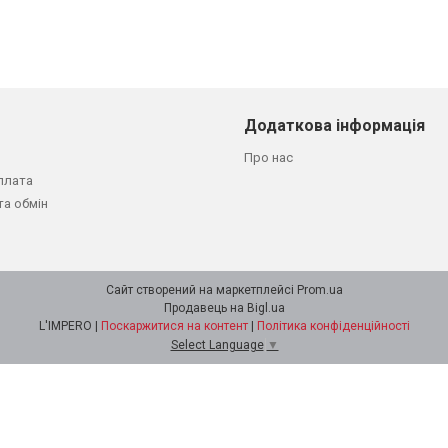
Додаткова інформація
Про нас
плата
та обмін
Сайт створений на маркетплейсі
Prom.ua
Продавець на Bigl.ua
L'IMPERO |
Поскаржитися на контент
|
Політика конфіденційності
Select Language
▼