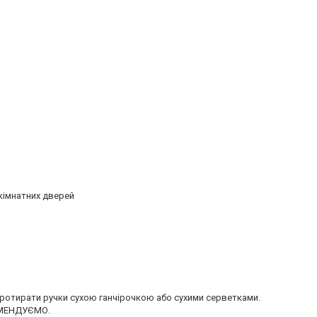
кімнатних дверей
отирати ручки сухою ганчірочкою або сухими серветками.
КОМЕНДУЄМО.