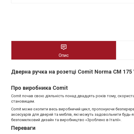
Опис
Дверна ручка на розетці Comit Norma CM 175 
Про виробника Comit
Comit почав свою діяльність понад двадцять років тому, скорист
становищем.
Comit може охопити весь виробничий цикл, пропонуючи безперерв
аксесуарів для дверей та меблів, які можуть задовольнити будь-як
безпомилковий дизайн та виробництво «Зроблено в Італії».
Переваги