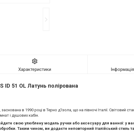
Характеристики
Інформаці
S ID 51 OL Латунь полірована
заснована в 1990 році в Терно д'Ізола, що на півночі Італії. Світовий с
мнат і душових кабін.
йдете свою улюблену модель ручки або аксесуару для ванної: у ва
обробки. Таким чином, ви додаєте неповторний італійський стиль та