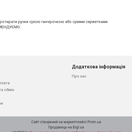
отирати ручки сухою ганчірочкою або сухими серветками.
КОМЕНДУЄМО.
Додаткова інформація
Про нас
плата
та обмін
ри
Сайт створений на маркетплейсі
Prom.ua
Продавець на Bigl.ua