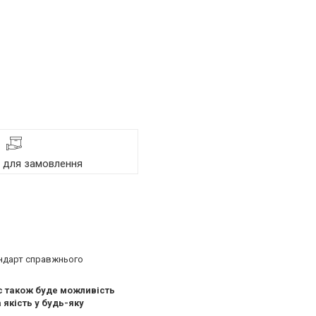
я для замовлення
тандарт справжнього
с також буде можливість
 якість у будь-яку