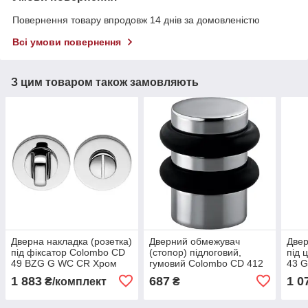
Повернення товару впродовж 14 днів за домовленістю
Всі умови повернення
З цим товаром також замовляють
Дверна накладка (розетка)
Дверний обмежувач
Двер
під фіксатор Colombo CD
(стопор) підлоговий,
під 
49 BZG G WC CR Хром
гумовий Colombo CD 412
43 
полірований
CR Хром полірований
полі
1 883
687
1 0
₴/комплект
₴