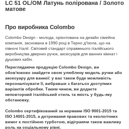
LC 51 OL/OM Латунь полірована / Золото
матове
Про виробника Colombo
Colombo Design - молода, орієнтована на дизайн сімейна
компанія, заснована в 1990 році в Терно д'Ізола, що на
півночі Італії. Світовий стандарт справжнього італійського
виробництва дверних ручок, аксесуарів для ванних кімнат і
душових кабін.
Переглядаючи продукцію Colombo Design, ви
обов'язково знайдете свою улюблену модель ручки або
аксесуару для ванної: у вас також буде можливість
персоналізувати її, вибравши з багатьох доступних
варіантів обробки. Таким чином, ви додаєте
неповторний італійський стиль та якість у будь-яку
обстановку.
Colombo сертифікований за нормами ISO 9001-2015 та
ISO 14001-2015, а дотримання правових та екологічних
вимог є постійною турботою, відіграючи також важливу
роль на соціальному рівні.