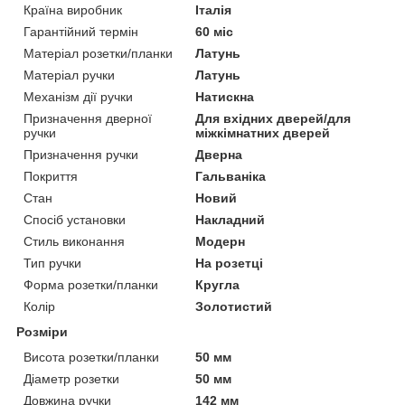
Країна виробник
Італія
Гарантійний термін
60 міс
Матеріал розетки/планки
Латунь
Матеріал ручки
Латунь
Механізм дії ручки
Натискна
Призначення дверної
Для вхідних дверей/для
ручки
міжкімнатних дверей
Призначення ручки
Дверна
Покриття
Гальваніка
Стан
Новий
Спосіб установки
Накладний
Стиль виконання
Модерн
Тип ручки
На розетці
Форма розетки/планки
Кругла
Колір
Золотистий
Розміри
Висота розетки/планки
50 мм
Діаметр розетки
50 мм
Довжина ручки
142 мм