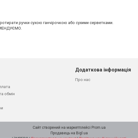
отирати ручки сухою ганчірочкою або сухими серветками.
КОМЕНДУЄМО.
Додаткова інформація
Про нас
плата
та обмін
ри
Сайт створений на маркетплейсі
Prom.ua
Продавець на Bigl.ua