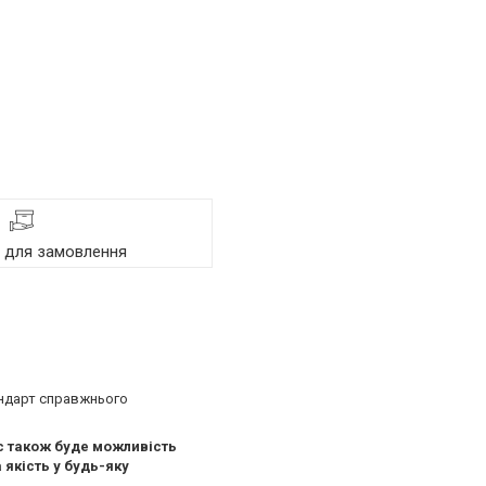
я для замовлення
тандарт справжнього
с також буде можливість
 якість у будь-яку