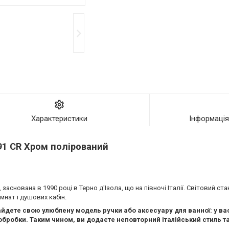
Характеристики
Інформаці
 91 CR Хром полірований
заснована в 1990 році в Терно д'Ізола, що на півночі Італії. Світовий с
мнат і душових кабін.
йдете свою улюблену модель ручки або аксесуару для ванної: у ва
обробки. Таким чином, ви додаєте неповторний італійський стиль та