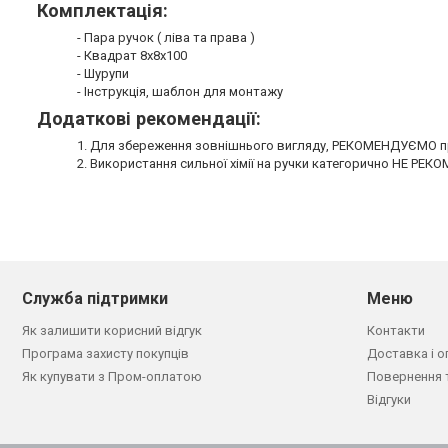
Комплектація:
- Пара ручок ( ліва та права )
- Квадрат 8х8х100
- Шурупи
- Інструкція, шаблон для монтажу
Додаткові рекомендації:
1. Для збереження зовнішнього вигляду, РЕКОМЕНДУЄМО пр
2. Використання сильної хімії на ручки категорично НЕ РЕ
Служба підтримки
Меню
Як залишити корисний відгук
Контакти
Програма захисту покупців
Доставка і о
Як купувати з Пром-оплатою
Повернення 
Відгуки