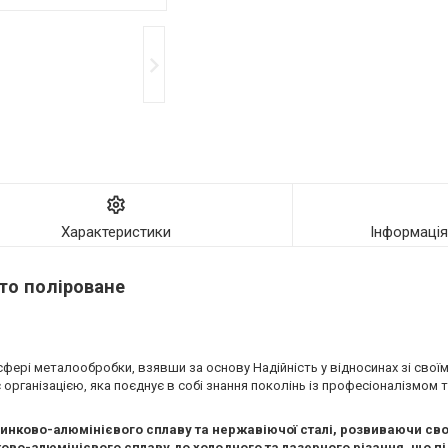
Характеристики
Інформаці
ото поліроване
 сфері металообробки, взявши за основу Надійність у відносинах зі свої
є організацією, яка поєднує в собі знання поколінь із професіоналізмо
 цинково-алюмінієвого сплаву та нержавіючої сталі, розвиваючи св
инково-алюмінієвого сплаву до холодного та лазерного різання, що п