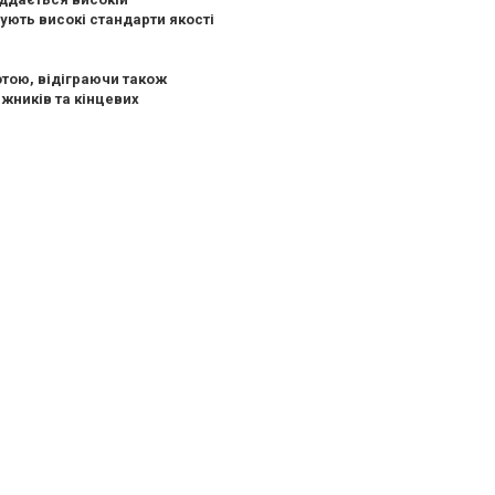
ують високі стандарти якості
отою, відіграючи також
ажників та кінцевих