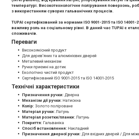
температурі. Високотехнологічне полірування поверхонь, ро
з використанням суворих гальванічних процесів.
TUPAI сертифікований за нормами ISO 9001-2015 та ISO 14001-
важливу роль на соціальному рівні. В даний час TUPAI є етал
споживачів.
Переваги
Високоякісний продукт
Для дерев'яних та алюмінієвих дверей
Металевий механізм
Ручки приємні на дотик
Екологічно чистий продукт
Сертифікований ISO 9001-2015 та ISO 14001-2015
Технічні характеристики
Призначення ручки:
Дверна
Механізм дії ручки:
Натискна
Колір:
Золото поліроване
Матеріал ручки:
Латунь
Матеріал розетки/планки:
Латунь
Покриття:
Гальваніка
Спосіб встановлення:
Накладний
Призначення дверної ручки:
Для вхідних дверей / Для між