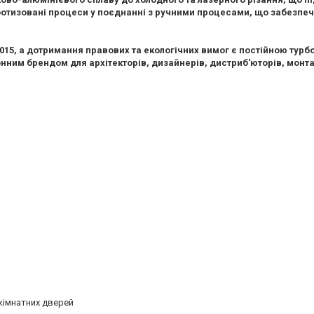
ботизовані процеси у поєднанні з ручними процесами, що забезпеч
2015, а дотримання правових та екологічних вимог є постійною турб
онним брендом для архітекторів, дизайнерів, дистриб'юторів, монт
кімнатних дверей