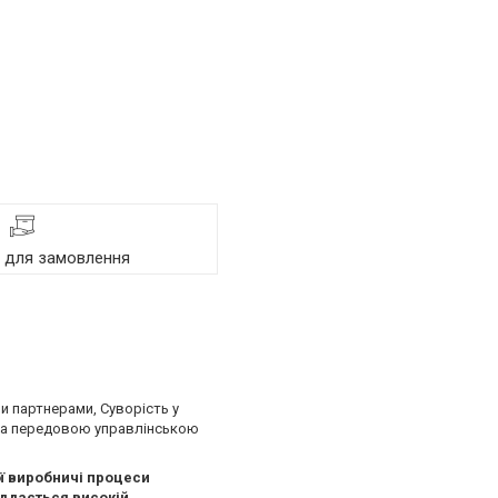
я для замовлення
ми партнерами, Суворість у
м та передовою управлінською
ої виробничі процеси
іддається високій