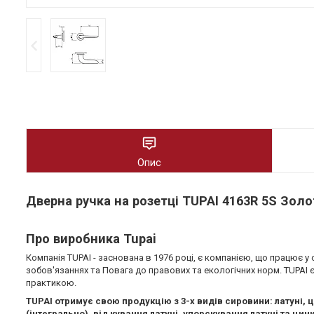
Опис
Дверна ручка на розетці TUPAI 4163R 5S Зол
Про виробника Tupai
Компанія TUPAI - заснована в 1976 році, є компанією, що працює у
зобов'язаннях та Повага до правових та екологічних норм. TUPAI 
практикою.
TUPAI отримує свою продукцію з 3-х видів сировини: латуні,
(інтегрально), від кування латуні, упорскування латуні та ц