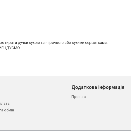
отирати ручки сухою ганчірочкою або сухими серветками.
КОМЕНДУЄМО.
Додаткова інформація
Про нас
плата
та обмін