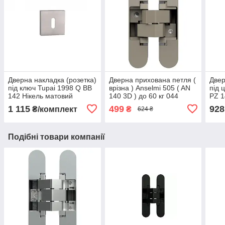
Дверна накладка (розетка)
Дверна прихована петля (
Двер
під ключ Tupai 1998 Q BB
врізна ) Anselmi 505 ( AN
під 
142 Нікель матовий
140 3D ) до 60 кг 044
PZ 1
Нікель матовий
1 115
499
928
₴/комплект
₴
624 ₴
Подібні товари компанії