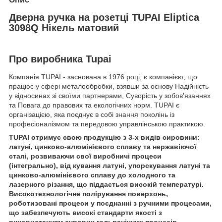
Дверна ручка на розетці TUPAI Eliptica
3098Q Нікель матовий
Про виробника Tupai
Компанія TUPAI - заснована в 1976 році, є компанією, що
працює у сфері металообробки, взявши за основу Надійність
у відносинах зі своїми партнерами, Суворість у зобов'язаннях
та Повага до правових та екологічних норм. TUPAI є
організацією, яка поєднує в собі знання поколінь із
професіоналізмом та передовою управлінською практикою.
TUPAI отримує свою продукцію з 3-х видів сировини:
латуні, цинково-алюмінієвого сплаву та нержавіючої
сталі, розвиваючи свої виробничі процеси
(інтегрально), від кування латуні, упорскування латуні та
цинково-алюмінієвого сплаву до холодного та
лазерного різання, що піддається високій температурі.
Високотехнологічне полірування поверхонь,
роботизовані процеси у поєднанні з ручними процесами,
що забезпечують високі стандарти якості з