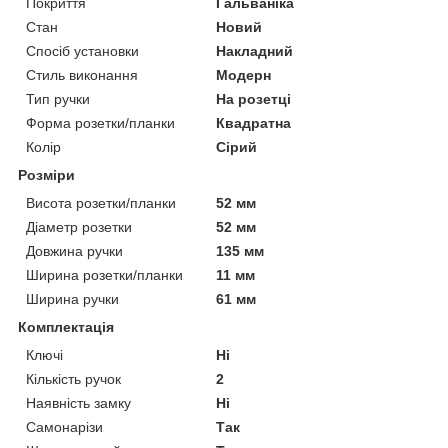
Покриття
Гальваніка
Стан
Новий
Спосіб установки
Накладний
Стиль виконання
Модерн
Тип ручки
На розетці
Форма розетки/планки
Квадратна
Колір
Сірий
Розміри
Висота розетки/планки
52 мм
Діаметр розетки
52 мм
Довжина ручки
135 мм
Ширина розетки/планки
11 мм
Ширина ручки
61 мм
Комплектація
Ключі
Ні
Кількість ручок
2
Наявність замку
Ні
Самонарізи
Так