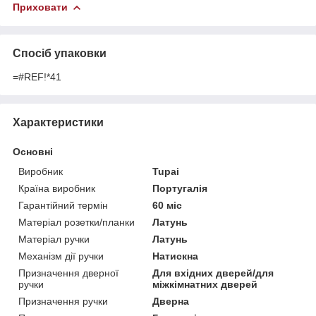
Приховати
Спосіб упаковки
=#REF!*41
Характеристики
Основні
Виробник
Tupai
Країна виробник
Португалія
Гарантійний термін
60 міс
Матеріал розетки/планки
Латунь
Матеріал ручки
Латунь
Механізм дії ручки
Натискна
Призначення дверної
Для вхідних дверей/для
ручки
міжкімнатних дверей
Призначення ручки
Дверна