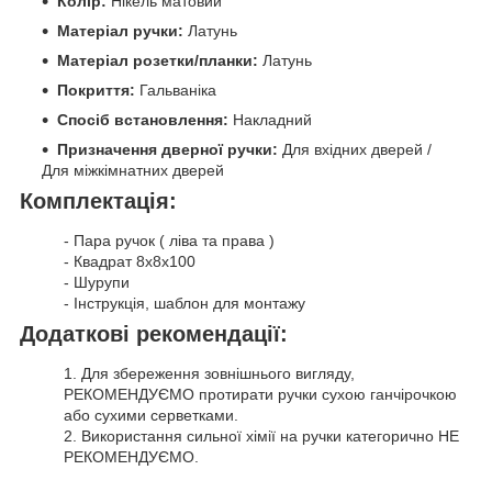
Колір:
Нікель матовий
Матеріал ручки:
Латунь
Матеріал розетки/планки:
Латунь
Покриття:
Гальваніка
Спосіб встановлення:
Накладний
Призначення дверної ручки:
Для вхідних дверей /
Для міжкімнатних дверей
Комплектація:
- Пара ручок ( ліва та права )
- Квадрат 8х8х100
- Шурупи
- Інструкція, шаблон для монтажу
Додаткові рекомендації:
1. Для збереження зовнішнього вигляду,
РЕКОМЕНДУЄМО протирати ручки сухою ганчірочкою
або сухими серветками.
2. Використання сильної хімії на ручки категорично НЕ
РЕКОМЕНДУЄМО.