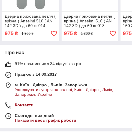
Дверна прихована петля (
Дверна прихована петля (
Двер
врізна ) Anselmi 516 ( AN
врізна ) Anselmi 516 ( AN
вріз
142 3D ) до 60 кг 014
142 3D ) до 60 кг 018
160 
Хром матовий
Чорний матовий
Ніке
975
975
975
₴
₴
1 300 ₴
1 300 ₴
Про нас
91% позитивних з 34 відгуків за рік
Працює з 14.09.2017
м. Київ , Дніпро , Львів, Запоріжжя
Узгоджувати зустріч на салоні, Київ , Дніпро , Львів,
Запоріжжя, Україна
Контакти
Сьогодні вихідний
Показати весь графік роботи