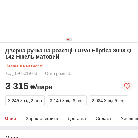
Дверна ручка на розетці TUPAI Eliptica 3098 Q
142 Нікель матовий
Немає в наявності
Код: 09.0019.03
Опт і роздріб
3 315
₴/пара
3 249 ₴
від 2 пар
3 149 ₴
від 6 пар
2 984 ₴
від 9 пар
Опис
Характеристики
Доставка
Оплата
Умови п
Опис