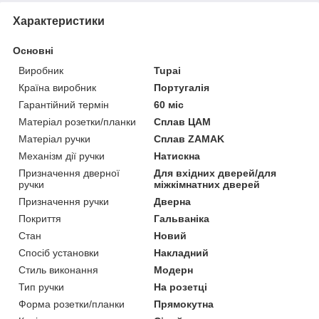
Характеристики
Основні
Виробник
Tupai
Країна виробник
Португалія
Гарантійний термін
60 міс
Матеріал розетки/планки
Сплав ЦАМ
Матеріал ручки
Сплав ZAMAK
Механізм дії ручки
Натискна
Призначення дверної
Для вхідних дверей/для
ручки
міжкімнатних дверей
Призначення ручки
Дверна
Покриття
Гальваніка
Стан
Новий
Спосіб установки
Накладний
Стиль виконання
Модерн
Тип ручки
На розетці
Форма розетки/планки
Прямокутна