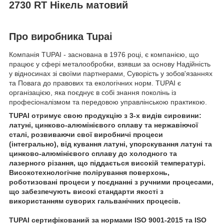
2730 RT Нікель матовий
Про виробника Tupai
Компанія TUPAI - заснована в 1976 році, є компанією, що
працює у сфері металообробки, взявши за основу Надійність
у відносинах зі своїми партнерами, Суворість у зобов'язаннях
та Повага до правових та екологічних норм. TUPAI є
організацією, яка поєднує в собі знання поколінь із
професіоналізмом та передовою управлінською практикою.
TUPAI отримує свою продукцію з 3-х видів сировини:
латуні, цинково-алюмінієвого сплаву та нержавіючої
сталі, розвиваючи свої виробничі процеси
(інтегрально), від кування латуні, упорскування латуні та
цинково-алюмінієвого сплаву до холодного та
лазерного різання, що піддається високій температурі.
Високотехнологічне полірування поверхонь,
роботизовані процеси у поєднанні з ручними процесами,
що забезпечують високі стандарти якості з
використанням суворих гальванічних процесів.
TUPAI сертифікований за нормами ISO 9001-2015 та ISO