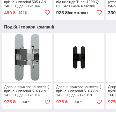
врізна ) Anselmi 505 ( AN
під циліндр Tupai 1999 Q
(сто
140 3D ) до 60 кг 044
PZ 142 Нікель матовий
гумо
Нікель матовий
Ніке
499
928
330
₴
₴/комплект
624 ₴
Подібні товари компанії
Дверна прихована петля (
Дверна прихована петля (
Двер
врізна ) Anselmi 516 ( AN
врізна ) Anselmi 516 ( AN
вріз
142 3D ) до 60 кг 014
142 3D ) до 60 кг 018
160 
Хром матовий
Чорний матовий
Ніке
975
975
975
₴
₴
1 300 ₴
1 300 ₴