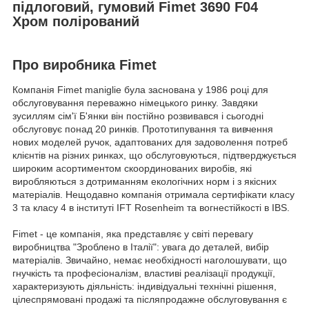
підлоговий, гумовий Fimet 3690 F04
Хром полірований
Про виробника Fimet
Компанія Fimet maniglie була заснована у 1986 році для
обслуговування переважно німецького ринку. Завдяки
зусиллям сім'ї Б'янки він постійно розвивався і сьогодні
обслуговує понад 20 ринків. Прототипування та вивчення
нових моделей ручок, адаптованих для задоволення потреб
клієнтів на різних ринках, що обслуговуються, підтверджується
широким асортиментом скоординованих виробів, які
виробляються з дотриманням екологічних норм і з якісних
матеріалів. Нещодавно компанія отримала сертифікати класу
3 та класу 4 в інституті IFT Rosenheim та вогнестійкості в IBS.
Fimet - це компанія, яка представляє у світі перевагу
виробництва "Зроблено в Італії": увага до деталей, вибір
матеріалів. Звичайно, немає необхідності наголошувати, що
гнучкість та професіоналізм, властиві реалізації продукції,
характеризують діяльність: індивідуальні технічні рішення,
цілеспрямовані продажі та післяпродажне обслуговування є