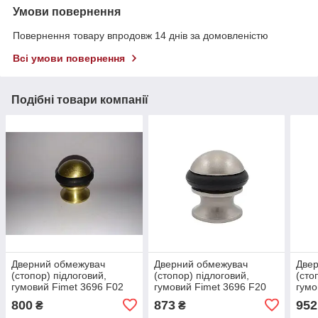
Умови повернення
Повернення товару впродовж 14 днів за домовленістю
Всі умови повернення
Подібні товари компанії
Дверний обмежувач
Дверний обмежувач
Две
(стопор) підлоговий,
(стопор) підлоговий,
(сто
гумовий Fimet 3696 F02
гумовий Fimet 3696 F20
гумо
Латунь матова
Нікель матовий
Анти
800
873
952
₴
₴