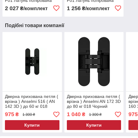
F01 Латунь полірована
F01 Латунь полірована
2 027
1 256
₴/комплект
₴/комплект
Подібні товари компанії
Дверна прихована петля (
Дверна прихована петля (
Двер
врізна ) Anselmi 516 ( AN
врізна ) Anselmi AN 172 3D
вріз
142 3D ) до 60 кг 018
до 80 кг 018 Чорний
160 
Чорний матовий
матовий
Чор
975
1 040
975
₴
₴
1 300 ₴
1 300 ₴
Купити
Купити