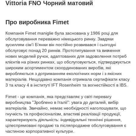
Vittoria FNO Чорний матовий
Про виробника Fimet
Компанія Fimet maniglie була заснована у 1986 році для
обслуговування переважно німецького ринку. Завдяки
зусиллям сім'ї Б'янки він постійно розвивався і сьогодні
обслуговує понад 20 ринків. Прототипування та вивчення
нових моделей ручок, адаптованих для задоволення потреб
клієнтів на різних ринках, що обслуговуються, підтверджується
широким асортиментом скоординованих виробів, які
виробляються з дотриманням екологічних норм і з якісних
матеріалів. Нещодавно компанія отримала сертифікати класу
3 та класу 4 в інституті IFT Rosenheim та вогнестійкості в IBS.
Fimet - це компанія, яка представляє у світі перевагу
виробництва "Зроблено в Італії": увага до деталей, вибір
матеріалів. Звичайно, немає необхідності наголошувати, що
гнучкість та професіоналізм, властиві реалізації продукції,
характеризують діяльність: індивідуальні технічні рішення,
цілеспрямовані продажі та післяпродажне обслуговування є
частиною корпоративної культури.