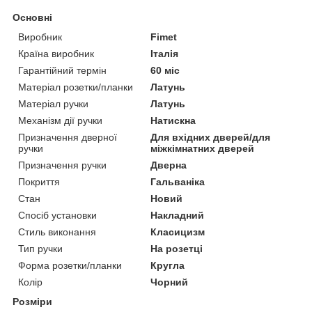
Основні
Виробник
Fimet
Країна виробник
Італія
Гарантійний термін
60 міс
Матеріал розетки/планки
Латунь
Матеріал ручки
Латунь
Механізм дії ручки
Натискна
Призначення дверної
Для вхідних дверей/для
ручки
міжкімнатних дверей
Призначення ручки
Дверна
Покриття
Гальваніка
Стан
Новий
Спосіб установки
Накладний
Стиль виконання
Класицизм
Тип ручки
На розетці
Форма розетки/планки
Кругла
Колір
Чорний
Розміри