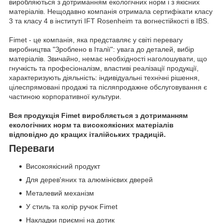
виробляються з дотриманням екологічних норм і з якісних
матеріалів. Нещодавно компанія отримала сертифікати класу
3 та класу 4 в інституті IFT Rosenheim та вогнестійкості в IBS.
Fimet - це компанія, яка представляє у світі перевагу
виробництва "Зроблено в Італії": увага до деталей, вибір
матеріалів. Звичайно, немає необхідності наголошувати, що
гнучкість та професіоналізм, властиві реалізації продукції,
характеризують діяльність: індивідуальні технічні рішення,
цілеспрямовані продажі та післяпродажне обслуговування є
частиною корпоративної культури.
Вся продукція Fimet виробляється з дотриманням
екологічних норм та високоякісних матеріалів
відповідно до кращих італійських традицій.
Переваги
Високоякісний продукт
Для дерев'яних та алюмінієвих дверей
Металевий механізм
У стиль та колір ручок Fimet
Накладки приємні на дотик