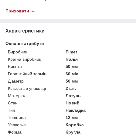
Приховати
Характеристики
Основні атрибути
Виробник
Fimet
Країна виробник
Італія
Висота
50 мм
Гарантійний термін
60 міс
Діаметр
50 мм
Кількість в упаковці
2 шт.
Матеріал
Латунь
Стан
Новий
Тип
Накладка
Товщина
12 мм
Упаковка
Коробка
Форма
Кругла