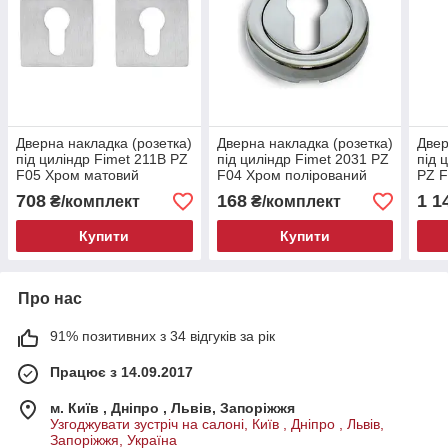
Дверна накладка (розетка)
Дверна накладка (розетка)
Двер
під циліндр Fimet 211B PZ
під циліндр Fimet 2031 PZ
під 
F05 Хром матовий
F04 Хром полірований
PZ F
708
168
1 1
₴/комплект
₴/комплект
Купити
Купити
Про нас
91% позитивних з 34 відгуків за рік
Працює з 14.09.2017
м. Київ , Дніпро , Львів, Запоріжжя
Узгоджувати зустріч на салоні, Київ , Дніпро , Львів,
Запоріжжя, Україна