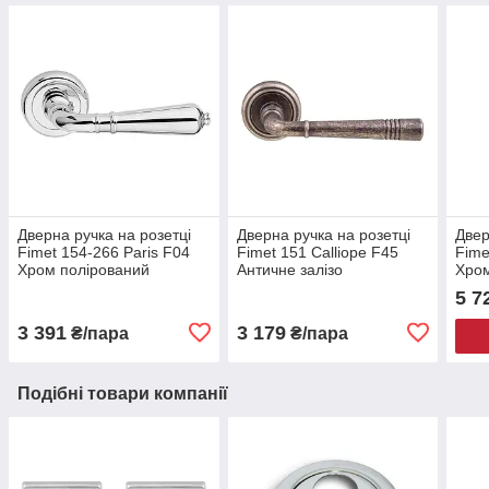
Дверна ручка на розетці
Дверна ручка на розетці
Двер
Fimet 154-266 Paris F04
Fimet 151 Calliope F45
Fime
Хром полірований
Античне залізо
Хром
фар
5 7
3 391
3 179
₴/пара
₴/пара
Подібні товари компанії