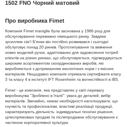
1502 FNO Чорний матовий
Про виробника Fimet
Компанія Fimet maniglie була заснована у 1986 році для
обслуговування переважно німецького ринку. Завдяки
зусиллям сім'ї Б'янки він постійно розвивався і сьогодні
обслуговує понад 20 ринків. Прототипування та вивчення
нових моделей ручок, адаптованих для задоволення потреб
клієнтів на різних ринках, що обслуговуються, підтверджується
широким асортиментом скоординованих виробів, які
виробляються з дотриманням екологічних норм і з якісних
матеріалів. Нещодавно компанія отримала сертифікати класу
3 та класу 4 в інституті IFT Rosenheim та вогнестійкості в IBS.
Fimet - це компанія, яка представляє у світі перевагу
виробництва "Зроблено в Італії": увага до деталей, вибір
матеріалів. Звичайно, немає необхідності наголошувати, що
гнучкість та професіоналізм, властиві реалізації продукції,
характеризують діяльність: індивідуальні технічні рішення,
цілеспрямовані продажі та післяпродажне обслуговування є
частиною корпоративної культури.