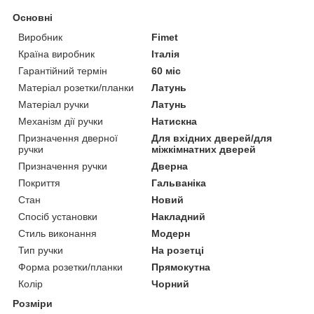
Основні
Виробник
Fimet
Країна виробник
Італія
Гарантійний термін
60 міс
Матеріал розетки/планки
Латунь
Матеріал ручки
Латунь
Механізм дії ручки
Натискна
Призначення дверної
Для вхідних дверей/для
ручки
міжкімнатних дверей
Призначення ручки
Дверна
Покриття
Гальваніка
Стан
Новий
Спосіб установки
Накладний
Стиль виконання
Модерн
Тип ручки
На розетці
Форма розетки/планки
Прямокутна
Колір
Чорний
Розміри