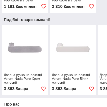
F05 Хром матовий
F05 Хром матовий
1 191
2 310
₴/комплект
₴/комплект
Подібні товари компанії
Дверна ручка на розетці
Дверна ручка на розетці
Двер
Verum Nuda Pure Хром
Verum Nuda Pure Білий
Veru
матовий
матовий
мат
3 863
3 863
3 8
₴/пара
₴/пара
Про нас