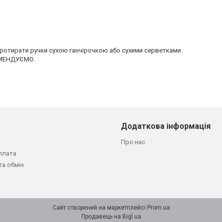
отирати ручки сухою ганчірочкою або сухими серветками.
КОМЕНДУЄМО.
Додаткова інформація
Про нас
плата
та обмін
Сайт створений на маркетплейсі
Prom.ua
Продавець на Bigl.ua