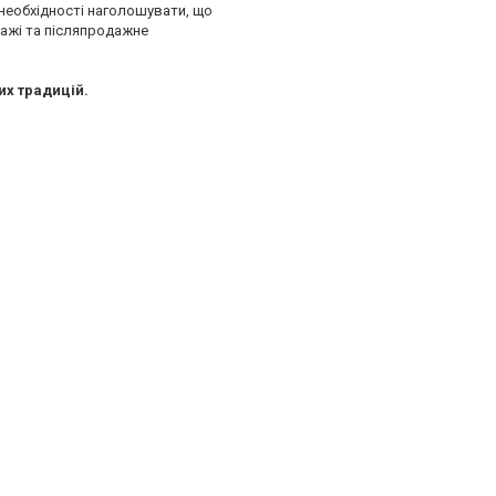
є необхідності наголошувати, що
одажі та післяпродажне
их традицій.