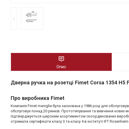
Опис
Дверна ручка на розетці Fimet Corsa 1354 H5
Про виробника Fimet
Компанія Fimet maniglie була заснована у 1986 році для обслугову
обслуговує понад 20 ринків. Прототипування та вивчення нових м
підтверджується широким асортиментом скоординованих виробів, 
отримала сертифікати класу 3 та класу 4 в інституті IFT Rosenheim 