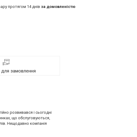
ару протягом 14 днів
за домовленістю
я для замовлення
тійно розвивався і сьогодні
ринках, що обслуговуються,
лів. Нещодавно компанія