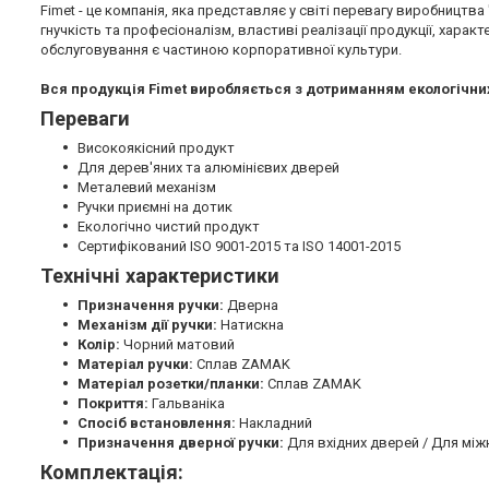
Fimet - це компанія, яка представляє у світі перевагу виробництва
гнучкість та професіоналізм, властиві реалізації продукції, харак
обслуговування є частиною корпоративної культури.
Вся продукція Fimet виробляється з дотриманням екологічних
Переваги
Високоякісний продукт
Для дерев'яних та алюмінієвих дверей
Металевий механізм
Ручки приємні на дотик
Екологічно чистий продукт
Сертифікований ISO 9001-2015 та ISO 14001-2015
Технічні характеристики
Призначення ручки:
Дверна
Механізм дії ручки:
Натискна
Колір:
Чорний матовий
Матеріал ручки:
Сплав ZAMAK
Матеріал розетки/планки:
Сплав ZAMAK
Покриття:
Гальваніка
Спосіб встановлення:
Накладний
Призначення дверної ручки:
Для вхідних дверей / Для між
Комплектація: