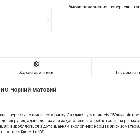
повернення тов
Характеристики
Інформаці
 FNO Чорний матовий
вання переважно німецького ринку. Завдяки зусиллям сім'ї Б'янки він пос
оделей ручок, адаптованих для задоволення потреб клієнтів на різних 
які виробляються з дотриманням екологічних норм і з якісних матеріа
та вогнестійкості в IBS.