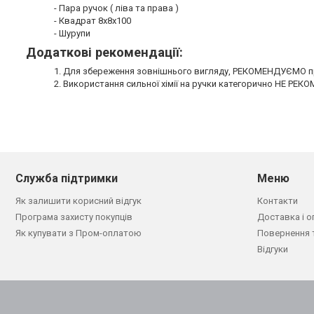
- Пара ручок ( ліва та права )
- Квадрат 8х8х100
- Шурупи
Додаткові рекомендації:
1. Для збереження зовнішнього вигляду, РЕКОМЕНДУЄМО пр
2. Використання сильної хімії на ручки категорично НЕ РЕ
Служба підтримки
Меню
Як залишити корисний відгук
Контакти
Програма захисту покупців
Доставка і о
Як купувати з Пром-оплатою
Повернення 
Відгуки