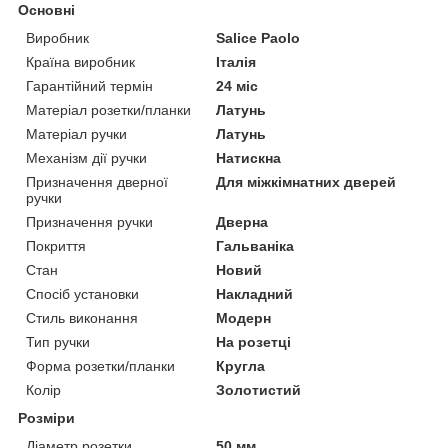
Основні
Виробник
Salice Paolo
Країна виробник
Італія
Гарантійний термін
24 міс
Матеріал розетки/планки
Латунь
Матеріал ручки
Латунь
Механізм дії ручки
Натискна
Призначення дверної
Для міжкімнатних дверей
ручки
Призначення ручки
Дверна
Покриття
Гальваніка
Стан
Новий
Спосіб установки
Накладний
Стиль виконання
Модерн
Тип ручки
На розетці
Форма розетки/планки
Кругла
Колір
Золотистий
Розміри
Діаметр розетки
50 мм