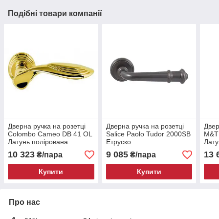
Подібні товари компанії
Дверна ручка на розетці
Дверна ручка на розетці
Двер
Colombo Cameo DB 41 OL
Salice Paolo Tudor 2000SB
M&T 
Латунь полірована
Етруско
Лату
10 323
9 085
13 
₴/пара
₴/пара
Купити
Купити
Про нас