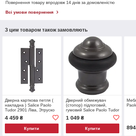
Повернення товару впродовж 14 днів за домовленістю
Всі умови повернення
З цим товаром також замовляють
Дверна карткова петля (
Дверний обмежувач
Мебл
накладна ) Salice Paolo
(стопор) підлоговий,
Paol
Tudor 2901 Ліва, Этруско
гумовий Salice Paolo Tudor
2900 Етруско
4 459
1 049
₴
₴
894
Купити
Купити