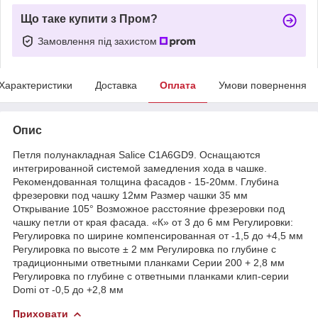
Що таке купити з Пром?
Замовлення під захистом
Характеристики
Доставка
Оплата
Умови повернення
Опис
Петля полунакладная Salice C1A6GD9. Оснащаются
интегрированной системой замедления хода в чашке.
Рекомендованная толщина фасадов - 15-20мм. Глубина
фрезеровки под чашку 12мм Размер чашки 35 мм
Открывание 105° Возможное расстояние фрезеровки под
чашку петли от края фасада. «К» от 3 до 6 мм Регулировки:
Регулировка по ширине компенсированная от -1,5 до +4,5 мм
Регулировка по высоте ± 2 мм Регулировка по глубине с
традиционными ответными планками Серии 200 + 2,8 мм
Регулировка по глубине с ответными планками клип-серии
Domi от -0,5 до +2,8 мм
Приховати