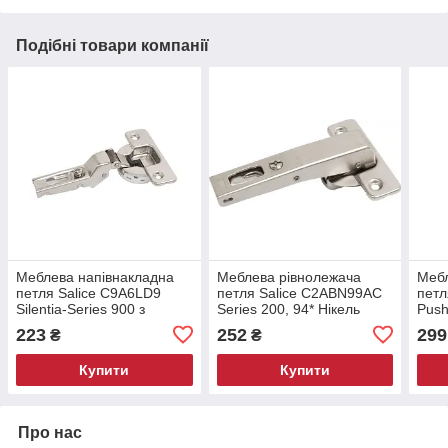
Подібні товари компанії
Меблева напівнакладна
Меблева рівнолежача
Мебл
петля Salice C9A6LD9
петля Salice C2ABN99AC
петл
Silentia-Series 900 з
Series 200, 94* Нікель
Push
доводчиком, 105* Нікель
матовий
Ніке
223
252
299
₴
₴
матовий
Купити
Купити
Про нас