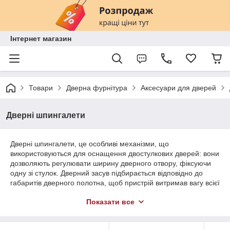
Інтернет магазин
Товари
Дверна фурнітура
Аксесуари для дверей
Дверні шпингалети
Дверні шпингалети, це особливі механізми, що
використовуються для оснащення двостулкових дверей: вони
дозволяють регулювати ширину дверного отвору, фіксуючи
одну зі стулок. Дверний засув підбирається відповідно до
габаритів дверного полотна, щоб пристрій витримав вагу всієї
конструкції. Перед тим, як купити шпингалет, важливо
Показати все
визначитися з основними нюансами під час вибору: розміри,
матеріал, технологія, тип і виробник. Дверні шпінгалети
бувають: врізні; накладні; зовнішні.